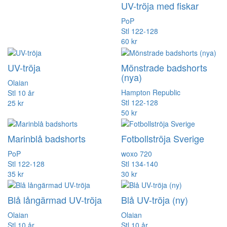
UV-tröja med fiskar
PoP
Stl 122-128
60 kr
UV-tröja
Mönstrade badshorts
(nya)
Olaian
Hampton Republic
Stl 10 år
Stl 122-128
25 kr
50 kr
Marinblå badshorts
Fotbollströja Sverige
PoP
woxo 720
Stl 122-128
Stl 134-140
35 kr
30 kr
Blå långärmad UV-tröja
Blå UV-tröja (ny)
Olaian
Olaian
Stl 10 år
Stl 10 år