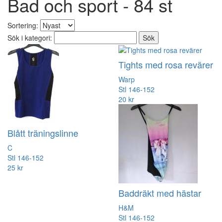
Bad och sport - 84 st
Sortering:
Sök i kategori:
Tights med rosa revärer
Warp
Stl 146-152
20 kr
Blått träningslinne
C
Stl 146-152
25 kr
Baddräkt med hästar
H&M
Stl 146-152