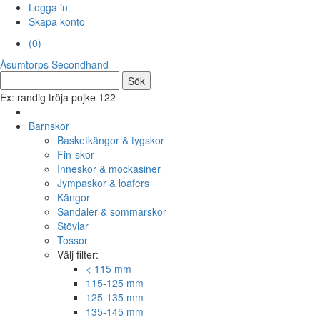
Logga in
Skapa konto
(
0
)
Åsumtorps
Secondhand
Ex: randig tröja pojke 122
Barnskor
Basketkängor & tygskor
Fin-skor
Inneskor & mockasiner
Jympaskor & loafers
Kängor
Sandaler & sommarskor
Stövlar
Tossor
Välj filter:
< 115 mm
115-125 mm
125-135 mm
135-145 mm