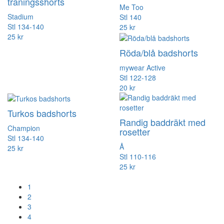
träningsshorts
Me Too
Stadium
Stl 140
Stl 134-140
25 kr
25 kr
Röda/blå badshorts
mywear Active
Stl 122-128
20 kr
Turkos badshorts
Randig baddräkt med
Champion
rosetter
Stl 134-140
Å
25 kr
Stl 110-116
25 kr
1
2
3
4