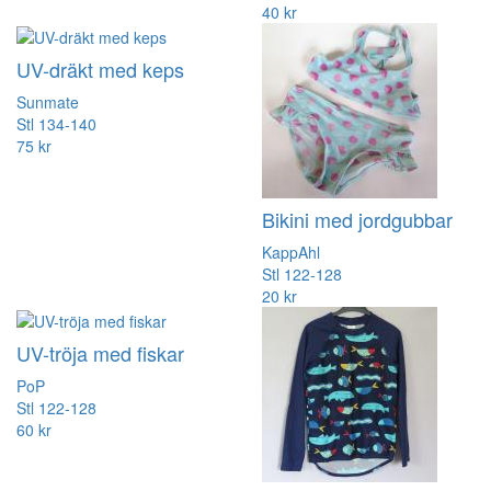
40 kr
UV-dräkt med keps
Sunmate
Stl 134-140
75 kr
Bikini med jordgubbar
KappAhl
Stl 122-128
20 kr
UV-tröja med fiskar
PoP
Stl 122-128
60 kr