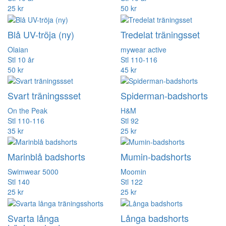
25 kr
50 kr
Blå UV-tröja (ny)
Tredelat träningsset
Olaian
mywear active
Stl 10 år
Stl 110-116
50 kr
45 kr
Svart träningssset
Spiderman-badshorts
On the Peak
H&M
Stl 110-116
Stl 92
35 kr
25 kr
Marinblå badshorts
Mumin-badshorts
Swimwear 5000
Moomin
Stl 140
Stl 122
25 kr
25 kr
Svarta långa
Långa badshorts