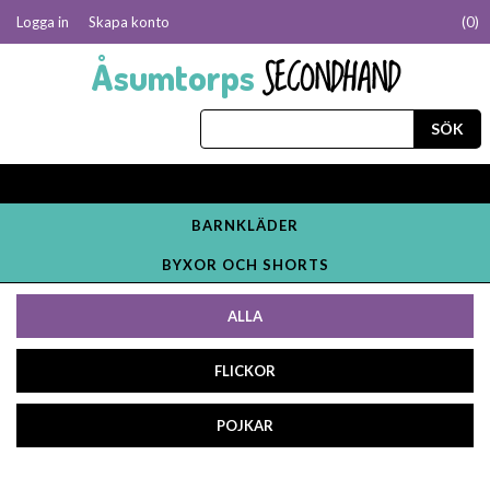
Logga in
Skapa konto
(
0
)
SECONDHAND
Åsumtorps
BARNKLÄDER
BYXOR OCH SHORTS
ALLA
FLICKOR
POJKAR