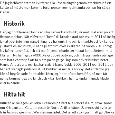
Då jag behöver att man kvitterar alla utbetalningar genom att skriva på ett
kvitto så måste man komma förbi personligen och hämta pengar för sålda
kläder.
Historik
Där jag bodde innan fanns en stor secondhandbutik, inrymd i källaren på ett
flerbostadshus. När vi flyttade "hem" till Kristianstad och Åsum 2011 så insåg
jag att det inte finns något liknande häromkring, och jag tänkte att jag kunde
ju starta en sån butik, vi hade ju ett rum över i källaren. Så våren 2013 drog
jag igång lite smått, och ett par år senare hade jag maxat kapaciteten i mitt
lilla rum. Nu har jag ca 4000 plagg uppe i butiken, och många hundra på lager
som bara väntar på att få plats på en galge. Jag som driver butiken heter
Hanna Anderberg, och jag har själv 3 barn, födda 2008, 2011 och 2013. Jag
har ett "vanligt" jobb också, så butiken är min lilla hobby, det är därför jag
kör så begränsade öppettider. Men jag jobar oftast hemifrån, så man får
gärna komma t ex vid lunch och kika i butiken, hämta undanhängda kläder
eller liknande.
Hitta hit
Butiken är belägen i en lokal i källaren på vårt hus i Norra Åsum, strax söder
om Kristianstad. Gatuadressen är Norra Artillerivägen 2, precis vid avfarten
från Åsumsvägen mot Wendes-området. Det är ett stort gammalt gult/beige