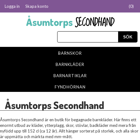
Logga in
Skapa konto
(
0
)
SECONDHAND
Åsumtorps
BARNSKOR
BARNKLÄDER
BARNARTIKLAR
FYNDHÖRNAN
Åsumtorps Secondhand
Åsumtorps Secondhand är en butik för begagnade barnkläder. Här finns ett
enormt utbud av kläder, ytterplagg, skor, stövlar, badkläder med mera från
nyfödd upp till 152 cl (ca 12 år). Allt hänger sorterat på storlek, och alla skor
är uppmätta och märkta med mm-mått.