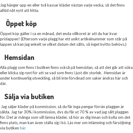
Jag hänger upp en eller två kassar kläder nästan varje vecka, så det finns
alltid nåt nytt att hitta.
Öppet köp
Öppet köp gäller i ca en månad, det enda villkoret är att du har kvar
prislappen! (Eftersom varje plagg har ett unikt artikelnummer som står på
lappen så kan jag enkelt se vilket datum det sålts, så inget kvitto behövs.)
Hemsidan
Alla plagg som finns i butiken finns också på hemsidan, så att det går att söka
eller klicka sig runt för att se vad som finns i just din storlek. Hemsidan är
under kontinuerlig utveckling, så bli inte förvånad om saker ändras här och
där.
Sälja via butiken
Jag säljer kläder på kommission, så du får inga pengar förrän plaggen är
sålda. Jag tar 30% i kommission, dvs du får ut 70 % av vad jag sålt plaggen
för. Det är många som vill lämna kläder, så hör av dig innan och kolla om det
finns plats, man kan även ställa sig i kö. Läs mer om inlämning och färsöljning
via butiken
här
.