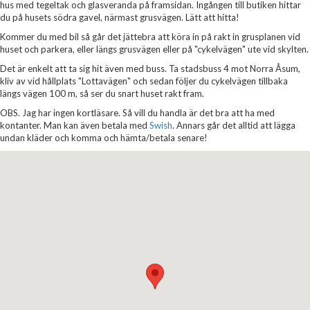
hus med tegeltak och glasveranda på framsidan. Ingången till butiken hittar
du på husets södra gavel, närmast grusvägen. Lätt att hitta!
Kommer du med bil så går det jättebra att köra in på rakt in grusplanen vid
huset och parkera, eller längs grusvägen eller på "cykelvägen" ute vid skylten.
Det är enkelt att ta sig hit även med buss. Ta stadsbuss 4 mot Norra Åsum,
kliv av vid hållplats "Lottavägen" och sedan följer du cykelvägen tillbaka
längs vägen 100 m, så ser du snart huset rakt fram.
OBS. Jag har ingen kortläsare. Så vill du handla är det bra att ha med
kontanter. Man kan även betala med
Swish
. Annars går det alltid att lägga
undan kläder och komma och hämta/betala senare!