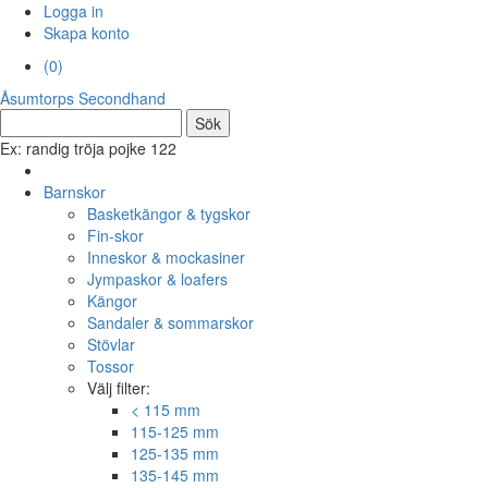
Logga in
Skapa konto
(
0
)
Åsumtorps
Secondhand
Ex: randig tröja pojke 122
Barnskor
Basketkängor & tygskor
Fin-skor
Inneskor & mockasiner
Jympaskor & loafers
Kängor
Sandaler & sommarskor
Stövlar
Tossor
Välj filter:
< 115 mm
115-125 mm
125-135 mm
135-145 mm