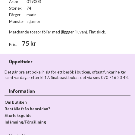
Artnr
019003
Storlek
74
Färger
marin
Mönster
stjärnor
Matchande tossor följer med (liggger i luvan). Fint skick.
75 kr
Pris:
Öppettider
Det går bra att boka in sig för ett besök i butiken, oftast funkar helger
samt vardagar efter kl 17. Snabbast bokas det via sms 070 716 23 48.
Information
Om butiken
Beställa från hemsidan?
Storleksguide
Inlämning/Försäljning